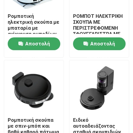
Ρομποτική
ΡΟΜΠΟΤ ΗΛΕΚΤΡΙΚΗ
ηλεκτρική σκούπα με
ΣΚΟΥΠΑ ΜΕ
μπαταρία με
ΠΕΡΙΣΤΡΕΦΟΜΕΝΗ
ανίχνευση εμποδίων
ΣΦΟΥΓΓΑΡΙΣΤΡΑ ΜΕ
ΑΥΤΟΚΑΘΑΡΙΣΜΟ ΚΑΙ
Αποστολή
Αποστολή
ΣΤΕΓΝΩΜΑ ΜΕ
ΖΕΣΤΟ ΑΕΡΑ
ερώτησης
ερώτησης
σπίτι
Προϊόντα
Ρομποτική σκούπα
Ειδικό
με σπιν-μπόπ και
αυτοαδειάζοντας
βίντεο
βαθύ καθαρό πάτωμα
σταθμό σκουπιδιών