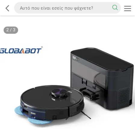
2
/
3