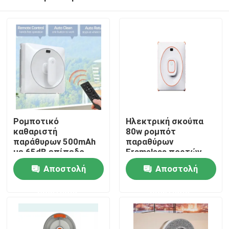
Ρομποτικό
Ηλεκτρική σκούπα
καθαριστή
80w ρομπότ
παράθυρων 500mAh
παραθύρων
με 65dB επίπεδο
Frameless πορτών
σπίτι
θορύβου
επιτραπέζιου
Αποστολή
Αποστολή
γυαλιού
ερώτησης
ερώτησης
Προϊόντα
βίντεο