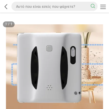
1
/
1