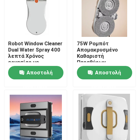
Περίπου εμείς
Γύρος εργοστασίων
Robot Window Cleaner
75W Ρομπότ
Dual Water Spray 400
Απομακρυσμένο
λεπτά Χρόνος
Καθαριστή
Ποιοτικός έλεγχος
εργασίας με
Παραθύρων
τηλεχειριστήριο
Βούρτσας Μηχανή
Αποστολή
Αποστολή
Μακρά διάρκεια
Ζητήστε ένα απόσπασμα
ζωής
ερώτησης
ερώτησης
ηλεκτρική σκούπα ρομπότ
Καθαριστής παραθύρων ρομπότ