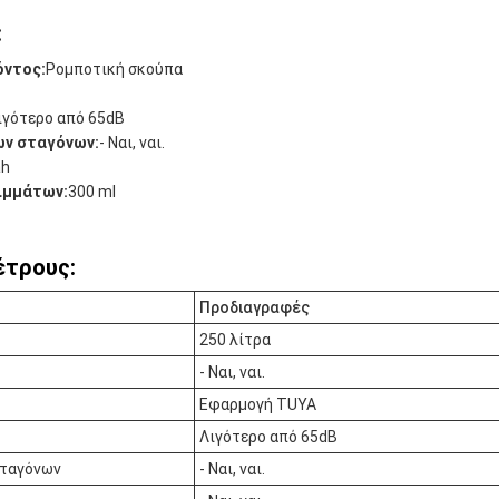
:
όντος:
Ρομποτική σκούπα
ιγότερο από 65dB
ων σταγόνων:
- Ναι, ναι.
ah
ιμμάτων:
300 ml
έτρους:
Προδιαγραφές
250 λίτρα
- Ναι, ναι.
Εφαρμογή TUYA
Λιγότερο από 65dB
σταγόνων
- Ναι, ναι.