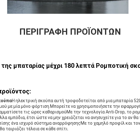
ΠΕΡΙΓΡΑΦΉ ΠΡΟΪΌΝΤΩΝ
 της μπαταρίας μέχρι 180 λεπτά Ρομποτική σκ
προϊόντος:
κούπα
Η ηλεκτρική σκούπα αυτή τροφοδοτείται από μια μπαταρία 52
μού με μία μόνο φόρτιση.Μπορείτε να χρησιμοποιήσετε την εφαρμογή
αμματίσετε τις ώρες καθαρισμούΜε την τεχνολογία Anti-Drop, το ρομπ
λλα εμπόδια, έτσι ώστε να μην χρειάζεται να ανησυχείτε για το αν θα
επίσης ένα ισχυρό σύστημα αναρρόφησηςΜε το χαμηλό προφίλ και τον
θα ταιριάζει τέλεια σε κάθε σπίτι.