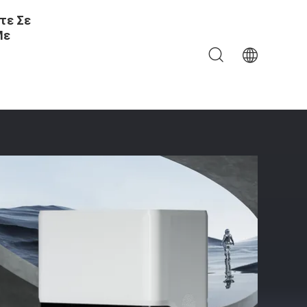
τε Σε
Με
ίλτρο