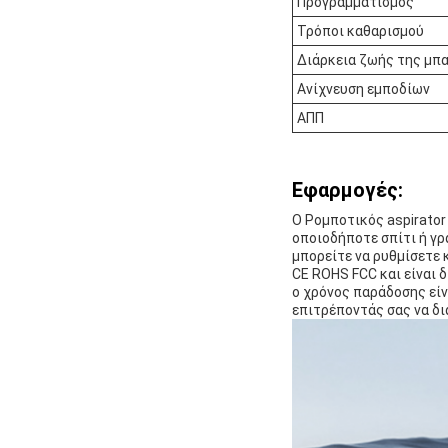
Προγραμματισμός
Τρόποι καθαρισμού
Διάρκεια ζωής της μπ
Ανίχνευση εμποδίων
ΑΠΠ
Εφαρμογές:
Ο Ρομποτικός aspirator 
οποιοδήποτε σπίτι ή γρ
μπορείτε να ρυθμίσετε 
CE ROHS FCC και είναι 
ο χρόνος παράδοσης είνα
επιτρέποντάς σας να δι