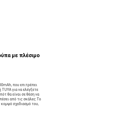
ούπα με πλέσιμο
00mAh, που επιτρέπει
 TUYA για να ελέγξετε
ότ θα είναι σε θέση να
 πέσει από τις σκάλες.Το
 κομψό σχεδιασμό του,