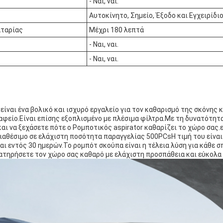
- Ναι, ναι.
Αυτοκίνητο, Σημείο, Έξοδο και Εγχειρίδι
αταρίας
Μέχρι 180 λεπτά
- Ναι, ναι.
- Ναι, ναι.
είναι ένα βολικό και ισχυρό εργαλείο για τον καθαρισμό της σκόνης 
αφείο.Είναι επίσης εξοπλισμένο με πλέσιμα φίλτρα.Με τη δυνατότητ
και να ξεχάσετε πότε ο Ρομποτικός aspirator καθαρίζει το χώρο σας.
διαθέσιμο σε ελάχιστη ποσότητα παραγγελίας 500PCsΗ τιμή του είνα
ι εντός 30 ημερών.Το ρομπότ σκούπα είναι η τέλεια λύση για κάθε σπ
ατηρήσετε τον χώρο σας καθαρό με ελάχιστη προσπάθεια και εύκολα