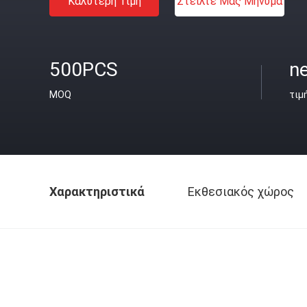
Καλύτερη Τιμή
Στείλτε Μας Μήνυμα
500PCS
ne
MOQ
τιμ
Χαρακτηριστικά
Εκθεσιακός χώρος