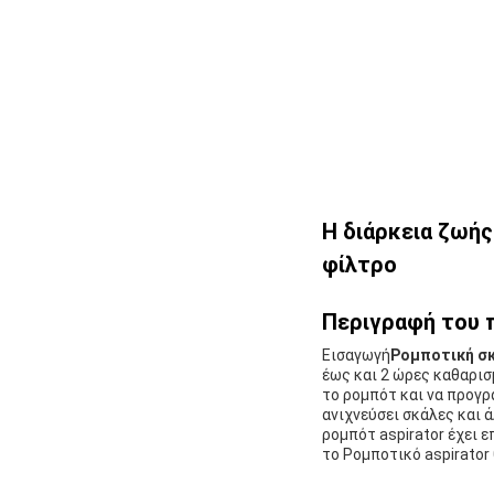
Η διάρκεια ζωής
φίλτρο
Περιγραφή του 
Εισαγωγή
Ρομποτική σ
έως και 2 ώρες καθαρισ
το ρομπότ και να προγρ
ανιχνεύσει σκάλες και ά
ρομπότ aspirator έχει 
το Ρομποτικό aspirator 