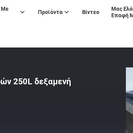
 Με
Μας Ελά
Προϊόντα
Βίντεο
Επαφή 
Ρομποτική Σκούπα 180 Λεπτών 250L Δεξαμενή Νερού Με Πλέσιμο Φ
ών 250L δεξαμενή