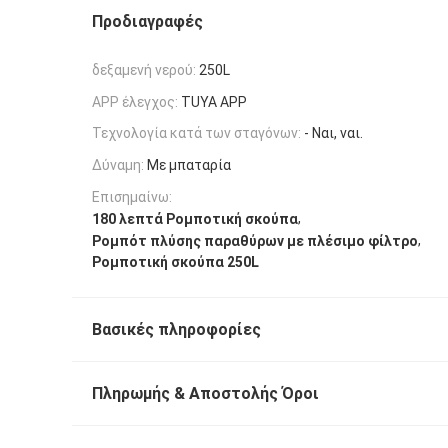
Προδιαγραφές
δεξαμενή νερού:
250L
APP έλεγχος:
TUYA APP
Τεχνολογία κατά των σταγόνων:
- Ναι, ναι.
Δύναμη:
Με μπαταρία
Επισημαίνω:
,
180 λεπτά Ρομποτική σκούπα
,
Ρομπότ πλύσης παραθύρων με πλέσιμο φίλτρο
Ρομποτική σκούπα 250L
Βασικές πληροφορίες
Πληρωμής & Αποστολής Όροι