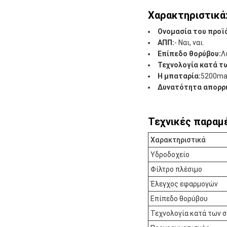
Χαρακτηριστικά
Ονομασία του προϊ
ΑΠΠ:
- Ναι, ναι.
Επίπεδο θορύβου:
Λ
Τεχνολογία κατά τ
Η μπαταρία:
5200m
Δυνατότητα απορρ
Τεχνικές παραμ
Χαρακτηριστικά
Υδροδοχείο
Φίλτρο πλέσιμο
Έλεγχος εφαρμογών
Επίπεδο θορύβου
Τεχνολογία κατά των 