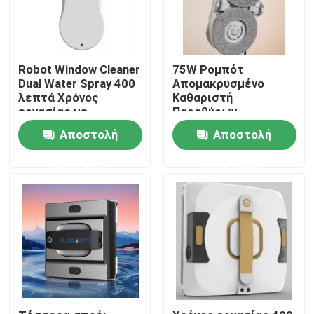
Περίπου εμείς
Robot Window Cleaner
75W Ρομπότ
Dual Water Spray 400
Απομακρυσμένο
Γύρος εργοστασίων
λεπτά Χρόνος
Καθαριστή
εργασίας με
Παραθύρων
τηλεχειριστήριο
Βούρτσας Μηχανή
Ποιοτικός έλεγχος
Αποστολή
Αποστολή
Μακρά διάρκεια
ζωής
ερώτησης
ερώτησης
Ζητήστε ένα απόσπασμα
ηλεκτρική σκούπα ρομπότ
Καθαριστής παραθύρων ρομπότ