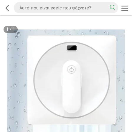
1
/
1