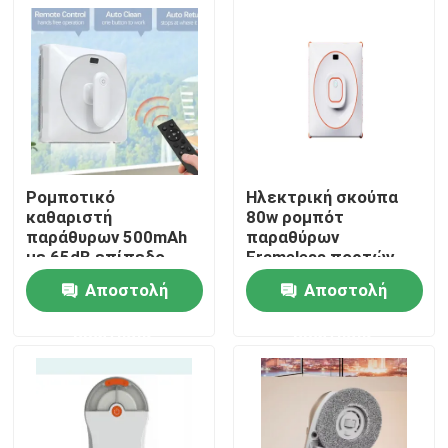
Ρομποτικό
Ηλεκτρική σκούπα
καθαριστή
80w ρομπότ
παράθυρων 500mAh
παραθύρων
με 65dB επίπεδο
Frameless πορτών
θορύβου
επιτραπέζιου
Αποστολή
Αποστολή
γυαλιού
σπίτι
ερώτησης
ερώτησης
Προϊόντα
βίντεο