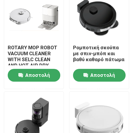
ROTARY MOP ROBOT
Ρομποτική σκούπα
VACUUM CLEANER
με σπιν-μπόπ και
WITH SELC CLEAN
βαθύ καθαρό πάτωμα
AND HOT AIR DRY
MOP
Αποστολή
Αποστολή
ερώτησης
ερώτησης
σπίτι
Προϊόντα
βίντεο