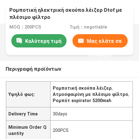
Ρομποτική ηλεκτρική σκούπα λέιζερ Dtof με
πλέσιμο φίλτρο
MOQ：200PCS
Τιμή：negotiable
Καλύτερη τιμή
Μας ελάτε σε
επαφή με
Περιγραφή προϊόντων
Ρομποτική σκούπα λέιζερ
,
Υψηλό φως:
Ατμοσφαιρίνη με πλέσιμο φίλτρο
,
Ρομπότ aspirator 5200mah
Delivery Time
30days
Minimum Order Q
200PCS
uantity