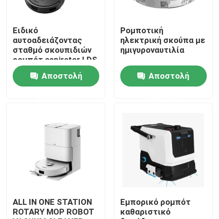
Περίπου εμείς
Ειδικό
Ρομποτική
αυτοαδειάζοντας
ηλεκτρική σκούπα με
σταθμό σκουπιδιών
ημιγυροναυτιλία
Γύρος εργοστασίων
ρομπότ aspirator LDS
αυτοκαθαρισμός και
Αποστολή
Αποστολή
σκούπισμα
Ποιοτικός έλεγχος
ερώτησης
ερώτησης
Ζητήστε ένα απόσπασμα
ηλεκτρική σκούπα ρομπότ
Καθαριστής παραθύρων ρομπότ
ALL IN ONE STATION
Εμπορικό ρομπότ
ROTARY MOP ROBOT
καθαριστικό