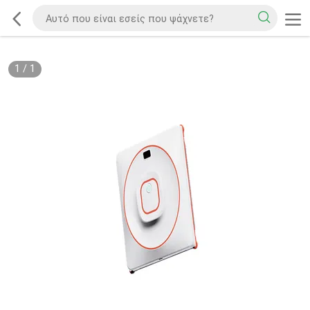
1
/
1