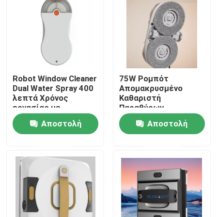
Περίπου εμείς
Γύρος εργοστασίων
Robot Window Cleaner
75W Ρομπότ
Dual Water Spray 400
Απομακρυσμένο
Ποιοτικός έλεγχος
λεπτά Χρόνος
Καθαριστή
εργασίας με
Παραθύρων
τηλεχειριστήριο
Βούρτσας Μηχανή
Ζητήστε ένα απόσπασμα
Αποστολή
Αποστολή
Μακρά διάρκεια
ζωής
ερώτησης
ερώτησης
ηλεκτρική σκούπα ρομπότ
Καθαριστής παραθύρων ρομπότ