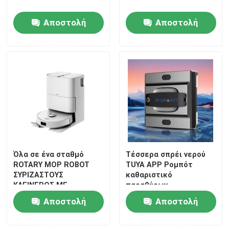
Αποστολή
Αποστολή
ερώτησης
ερώτησης
Όλα σε ένα σταθμό
Τέσσερα σπρέι νερού
σπίτι
ROTARY MOP ROBOT
TUYA APP Ρομπότ
ΣΥΡΙΖΑΣΤΟΥΣ
καθαριστικό
ΚΛΕΙΝΕΡΟΣ ΜΕ
παραθύρων
Προϊόντα
ΚΛΕΙΝΕΡΟΣ ΜΟΠ
καθαριστικό νερού
Αποστολή
Αποστολή
ερώτησης
ερώτησης
βίντεο