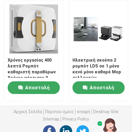
Περίπου εμείς
Γύρος εργοστασίων
Ποιοτικός έλεγχος
Χρόνος εργασίας 400
Ηλεκτρική σκούπα 2
λεπτά Ρομπότ
ρομπότ LDS σε 1 μόνο
καθαριστή παραθύρων
κενό μόνο καθαρό Mop
Ζητήστε ένα απόσπασμα
Χρόνος φόρτισης 3
συλλεκτών
ώρες
σκουπιδοτενεκών
Αποστολή
Αποστολή
ηλεκτρική σκούπα ρομπότ
ερώτησης
ερώτησης
Καθαριστής παραθύρων ρομπότ
Αρχική Σελίδα
Περίπου εμείς
επαφή
Desktop Site
Sitemap
Privacy Policy