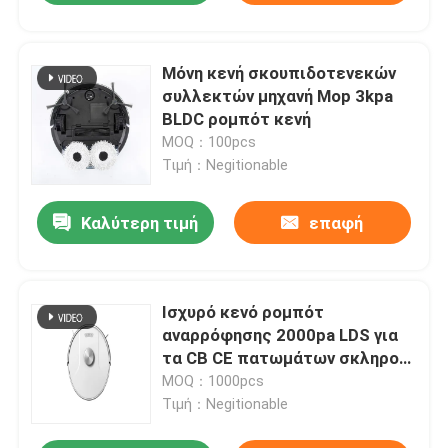
Μόνη κενή σκουπιδοτενεκών
συλλεκτών μηχανή Mop 3kpa
BLDC ρομπότ κενή
MOQ：100pcs
Τιμή：Negitionable
Καλύτερη τιμή
επαφή
Ισχυρό κενό ρομπότ
αναρρόφησης 2000pa LDS για
τα CB CE πατωμάτων σκληρού
ξύλου
MOQ：1000pcs
Τιμή：Negitionable