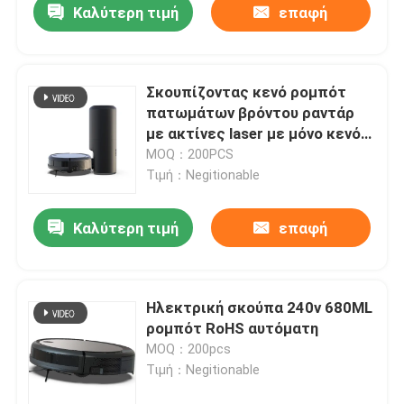
Καλύτερη τιμή
επαφή
Σκουπίζοντας κενό ρομπότ
πατωμάτων βρόντου ραντάρ
με ακτίνες laser με μόνο κενό
Mop 3000pa
MOQ：200PCS
Τιμή：Negitionable
Καλύτερη τιμή
επαφή
σπίτι
Ηλεκτρική σκούπα 240v 680ML
ρομπότ RoHS αυτόματη
Προϊόντα
MOQ：200pcs
Τιμή：Negitionable
βίντεο