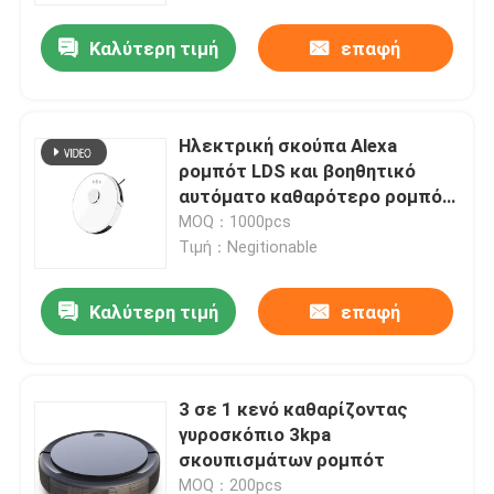
Καλύτερη τιμή
επαφή
Περίπου εμείς
Γύρος εργοστασίων
Ηλεκτρική σκούπα Alexa
ρομπότ LDS και βοηθητικό
αυτόματο καθαρότερο ρομπότ
Ποιοτικός έλεγχος
Google
MOQ：1000pcs
Τιμή：Negitionable
Ζητήστε ένα απόσπασμα
Καλύτερη τιμή
επαφή
ηλεκτρική σκούπα ρομπότ
3 σε 1 κενό καθαρίζοντας
Καθαριστής παραθύρων ρομπότ
γυροσκόπιο 3kpa
σκουπισμάτων ρομπότ
MOQ：200pcs