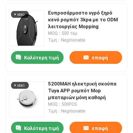
Ευπροσάρμοστο υγρό ξηρό
κενό ρομπότ 3kpa με το ODM
λειτουργίας Mopping
MOQ：500 τεμ
Τιμή：Negitionable
Καλύτερη τιμή
επαφή
5200MAH ηλεκτρική σκούπα
Tuya APP ρομπότ Mop
μπαταριών μόνη καθαρή
MOQ：500PCS
Τιμή：Negitionable
Καλύτερη τιμή
επαφή