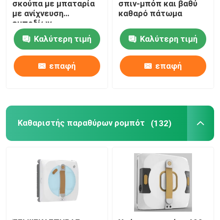
σκούπα με μπαταρία
σπιν-μπόπ και βαθύ
με ανίχνευση
καθαρό πάτωμα
εμποδίων
Καλύτερη τιμή
Καλύτερη τιμή
επαφή
επαφή
Καθαριστής παραθύρων ρομπότ
(132)