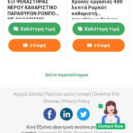
ΈΞΙ ΨΕΚΑΣΤΗΡΑΣ
Χρόνος εργασίας 400
ΝΕΡΟΥ ΚΑΘΑΡΙΣΤΙΚΟ
λεπτά Ρομπότ
ΠΑΡΑΘΥΡΩΝ ΡΟΜΠΟΤ
καθαριστή
ΜΕ ΚΑΘΑΡΙΣΜΟ
παραθύρων Χρόνος
ΓΩΝΙΩΝ
φόρτισης 3 ώρες
Καλύτερη τιμή
Καλύτερη τιμή
επαφή
επαφή
Δείτε περισσότερων
Αρχική Σελίδα
Περίπου εμείς
επαφή
Desktop Site
Sitemap
Privacy Policy
Κίνα Έξυπνη ηλεκτρική σκούπα ρομπότ