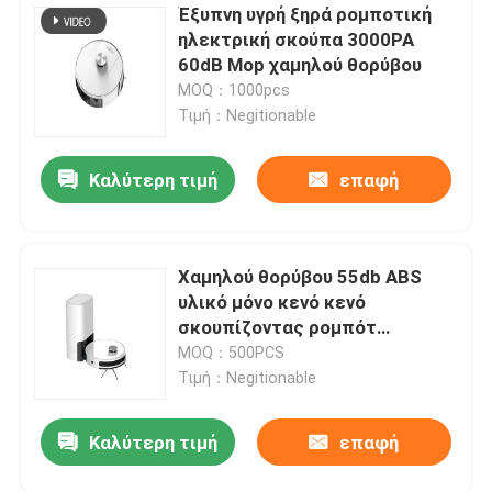
Έξυπνη υγρή ξηρά ρομποτική
ηλεκτρική σκούπα 3000PA
60dB Mop χαμηλού θορύβου
MOQ：1000pcs
Τιμή：Negitionable
Καλύτερη τιμή
επαφή
Χαμηλού θορύβου 55db ABS
υλικό μόνο κενό κενό
σκουπίζοντας ρομπότ
πατωμάτων ρομπότ
MOQ：500PCS
Τιμή：Negitionable
Καλύτερη τιμή
επαφή