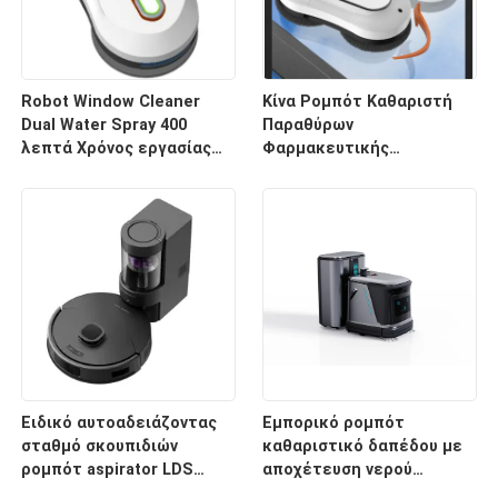
Robot Window Cleaner
Κίνα Ρομπότ Καθαριστή
Dual Water Spray 400
Παραθύρων
λεπτά Χρόνος εργασίας
Φαρμακευτικής
με τηλεχειριστήριο
Κατασκευής Σιωπηλή
65dB Μέχρι 40m2
Καθαριστικό Δρόμο
Ειδικό αυτοαδειάζοντας
Εμπορικό ρομπότ
σταθμό σκουπιδιών
καθαριστικό δαπέδου με
ρομπότ aspirator LDS
αποχέτευση νερού
αυτοκαθαρισμός και
σταθμού βάσης