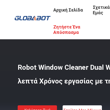
Σχετικά
Αρχική Σελίδα
Εμάς
Ζητήστε Ένα
Αρχική Σελίδα
/
Προϊόντα
/
Καθαριστής Παραθύρων Ρομ
Απόσπασμα
Robot Window Cleaner Dual W
λεπτά Χρόνος εργασίας με τ