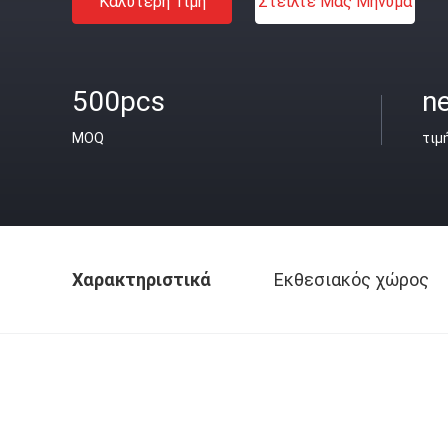
Καλύτερη Τιμή
Στείλτε Μας Μήνυμα
500pcs
ne
MOQ
τιμ
Χαρακτηριστικά
Εκθεσιακός χώρος