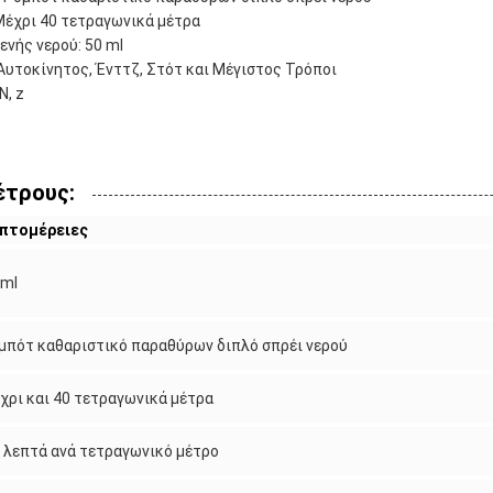
Μέχρι 40 τετραγωνικά μέτρα
νής νερού: 50 ml
Αυτοκίνητος, Ένττζ, Στότ και Μέγιστος Τρόποι
N, z
έτρους:
πτομέρειες
 ml
μπότ καθαριστικό παραθύρων διπλό σπρέι νερού
χρι και 40 τετραγωνικά μέτρα
5 λεπτά ανά τετραγωνικό μέτρο