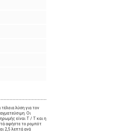
 τέλεια λύση για τον
αγματεύσιμη. Οι
ηρωμής είναι T / T και η
επτά αφήστε το ρομπότ
ι 2,5 λεπτά ανά