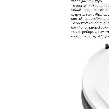
τετραγωνικό μέτρο.
Το ρομπότ καθαρισμού π
πολλά μέρη, όπως σπίτι
ενέργεια των ανθρώπων,
αποτελεσματικήΜπορεί ν
Το ρομπότ καθαρισμού π
συντήρηση.μπορεί να αν
των παραθύρων, των πα
σύμφωνα με τις αλλαγέ