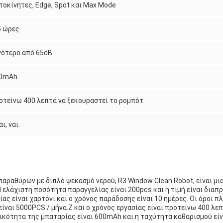
τοκίνητες, Edge, Spot και Max Mode
5 ώρες
γότερο από 65dB
0mAh
οτείνω 400 λεπτά να ξεκουραστεί το ρομπότ.
αι, ναι.
αραθύρων με διπλό ψεκασμό νερού, R3 Window Clean Robot, είναι μια
ελάχιστη ποσότητα παραγγελίας είναι 200pcs και η τιμή είναι διαπρ
ς είναι χαρτόνι και ο χρόνος παράδοσης είναι 10 ημέρες. Οι όροι πλ
ίναι 5000PCS / μήνα.Z και ο χρόνος εργασίας είναι προτείνω 400 λ
κότητα της μπαταρίας είναι 600mAh και η ταχύτητα καθαρισμού είνα