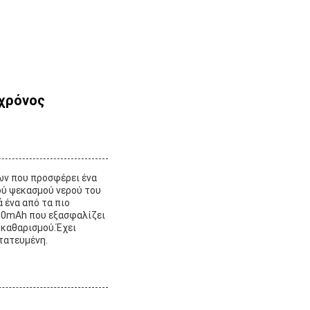
 χρόνος
ων που προσφέρει ένα
ού ψεκασμού νερού του
 ένα από τα πιο
600mAh που εξασφαλίζει
ς καθαρισμού.Έχει
στατευμένη.