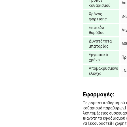
Τρόποι
Αυ
καθαρισμού
Χρόνος
3-
φόρτισης
Επίπεδο
Λι
θορύβου
Δυνατότητα
60
μπαταρίας
Εργασιακό
Πρ
χρόνο
Απομακρυσμένο
- Ν
έλεγχο
Εφαρμογές:
Το ρομπότ καθαρισμού π
καθαρισμό παραθύρων.Η 
λεπτομέρειες συσκευασία
ικανότητα εφοδιασμού ε
να ξεκουραστείΗ χωρητι