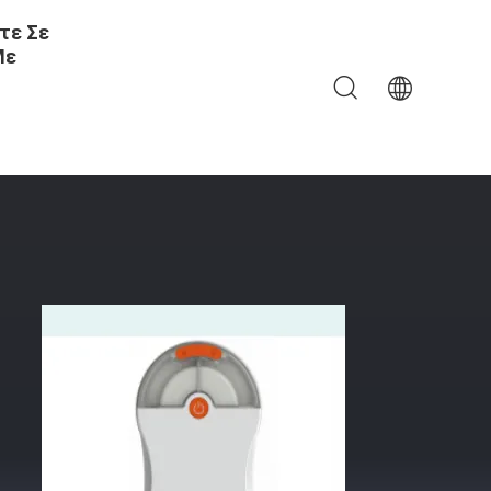
τε Σε
Με
ασίας Με Τηλεχειριστήριο