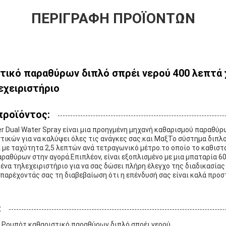
ΠΕΡΙΓΡΑΦΉ ΠΡΟΪΌΝΤΩΝ
τικό παραθύρων διπλό σπρέι νερού 400 λεπτά
εχειριστήριο
προϊόντος:
r Dual Water Spray είναι μια προηγμένη μηχανή καθαρισμού παραθύρ
ικών για να καλύψει όλες τις ανάγκες σας.και ΜαξΤο σύστημα διπλ
ί με ταχύτητα 2,5 λεπτών ανά τετραγωνικό μέτρο.το οποίο το καθιστά
ραθύρων στην αγορά.Επιπλέον, είναι εξοπλισμένο με μια μπαταρία 
 ένα τηλεχειριστήριο για να σας δώσει πλήρη έλεγχο της διαδικασία
, παρέχοντάς σας τη διαβεβαίωση ότι η επένδυσή σας είναι καλά προ
:
 Ρομπότ καθαριστικό παραθύρων διπλό σπρέι νερού