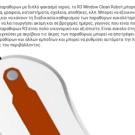
αραθύρων με διπλό ψεκασμό νερού, το R3 Window Clean Robot μπορε
α, γραφεία, καταστήματα, σχολεία, αποθήκες, κλπ. Μπορεί να εξοικον
και να κάνουν τη διαδικασία καθαρισμού των παραθύρων ευκολότερη
α λειτουργήσει ακόμη και σε βροχερές ημέρες, γεγονός που είναι π
αραθύρων R3 είναι πολύ οικονομικό και αξιόπιστο. Είναι εύκολο στη
ιχνεύσει με ακρίβεια τις άκρες των παραθύρων, μπορεί να αποτρέψε
ραθύρων και άλλων εμποδίων και μπορεί να ρυθμίσει αυτόματα την 
ς του περιβάλλοντος.