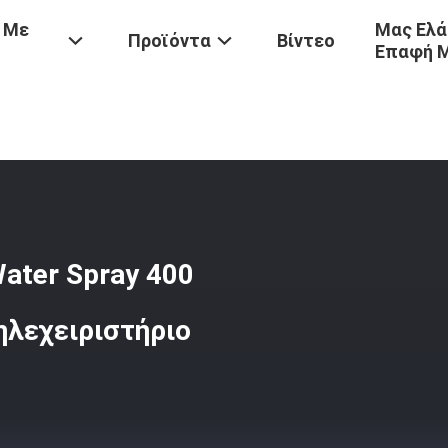
 Με
Μας Ελά
Προϊόντα
Βίντεο
Επαφή 
πότ
/
Robot Window Cleaner Dual Water Spray 400 Λεπτά Χρόνος Εργ
ater Spray 400
ηλεχειριστήριο