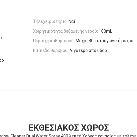
Τηλεχειριστήριο:
Ναί
Χωρητικότητα δεξαμενής νερού:
100mL
ότ
Περιοχή καθαρισμού:
Μέχρι 40 τετραγωνικά μέτρα
Επίπεδο θορύβου:
Λιγότερο από 65db
ρο
ΕΚΘΕΣΙΑΚΌΣ ΧΏΡΟΣ
ndow Cleaner Dual Water Spray 400 λεπτά Χρόνος εργασίας με τηλεχε