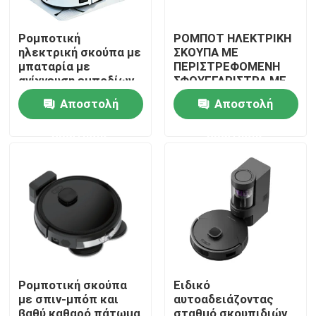
Ρομποτική
ΡΟΜΠΟΤ ΗΛΕΚΤΡΙΚΗ
ηλεκτρική σκούπα με
ΣΚΟΥΠΑ ΜΕ
μπαταρία με
ΠΕΡΙΣΤΡΕΦΟΜΕΝΗ
ανίχνευση εμποδίων
ΣΦΟΥΓΓΑΡΙΣΤΡΑ ΜΕ
ΑΥΤΟΚΑΘΑΡΙΣΜΟ ΚΑΙ
Αποστολή
Αποστολή
ΣΤΕΓΝΩΜΑ ΜΕ
ΖΕΣΤΟ ΑΕΡΑ
ερώτησης
ερώτησης
σπίτι
Προϊόντα
Ρομποτική σκούπα
Ειδικό
με σπιν-μπόπ και
αυτοαδειάζοντας
βίντεο
βαθύ καθαρό πάτωμα
σταθμό σκουπιδιών