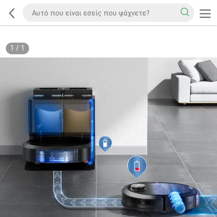
1
/
1